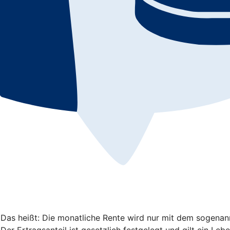
 Das heißt: Die monatliche Rente wird nur mit dem sogenannt
er Ertragsanteil ist gesetzlich festgelegt und gilt ein Lebe