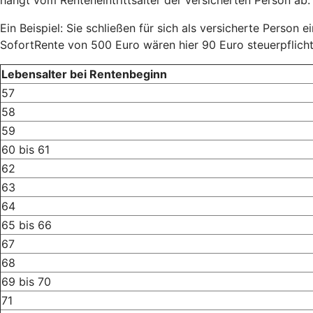
Ein Beispiel: Sie schließen für sich als versicherte Person 
SofortRente von 500 Euro wären hier 90 Euro steuerpflich
Lebensalter bei Rentenbeginn
57
58
59
60 bis 61
62
63
64
65 bis 66
67
68
69 bis 70
71