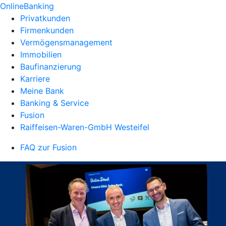
OnlineBanking
Privatkunden
Firmenkunden
Vermögensmanagement
Immobilien
Baufinanzierung
Karriere
Meine Bank
Banking & Service
Fusion
Raiffeisen-Waren-GmbH Westeifel
FAQ zur Fusion