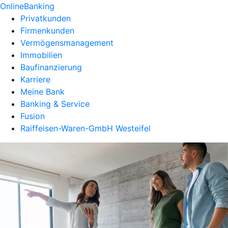
OnlineBanking
Privatkunden
Firmenkunden
Vermögensmanagement
Immobilien
Baufinanzierung
Karriere
Meine Bank
Banking & Service
Fusion
Raiffeisen-Waren-GmbH Westeifel