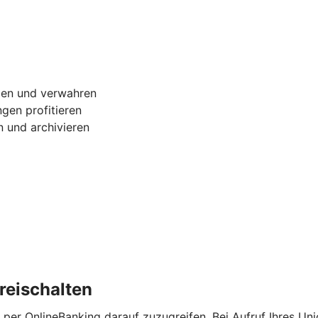
gen und verwahren
gen profitieren
 und archivieren
reischalten
 per OnlineBanking darauf zuzugreifen. Bei Aufruf Ihres Un