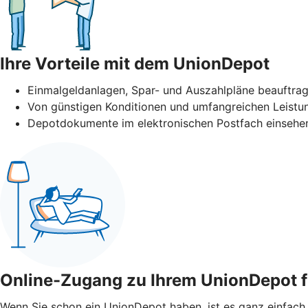
Ihre Vorteile mit dem UnionDepot
Einmalgeldanlagen, Spar- und Auszahlpläne beauftra
Von günstigen Konditionen und umfangreichen Leistun
Depotdokumente im elektronischen Postfach einsehen
Online-Zugang zu Ihrem UnionDepot f
Wenn Sie schon ein UnionDepot haben, ist es ganz einfach,