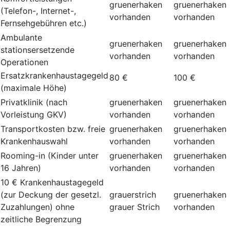
gruenerhaken
gruenerhaken
(Telefon-, Internet-,
vorhanden
vorhanden
Fernsehgebühren etc.)
Ambulante
gruenerhaken
gruenerhaken
stationsersetzende
vorhanden
vorhanden
Operationen
Ersatzkrankenhaustagegeld
80 €
100 €
(maximale Höhe)
Privatklinik (nach
gruenerhaken
gruenerhaken
Vorleistung GKV)
vorhanden
vorhanden
Transportkosten bzw. freie
gruenerhaken
gruenerhaken
Krankenhauswahl
vorhanden
vorhanden
Rooming-in (Kinder unter
gruenerhaken
gruenerhaken
16 Jahren)
vorhanden
vorhanden
10 € Krankenhaustagegeld
(zur Deckung der gesetzl.
grauerstrich
gruenerhaken
Zuzahlungen) ohne
grauer Strich
vorhanden
zeitliche Begrenzung