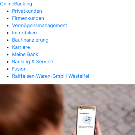
OnlineBanking
Privatkunden
Firmenkunden
Vermögensmanagement
Immobilien
Baufinanzierung
Karriere
Meine Bank
Banking & Service
Fusion
Raiffeisen-Waren-GmbH Westeifel