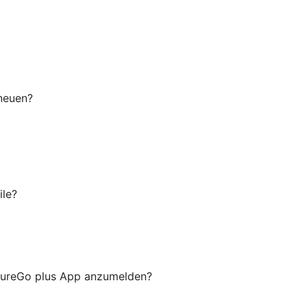
 neuen?
ile?
ecureGo plus App anzumelden?