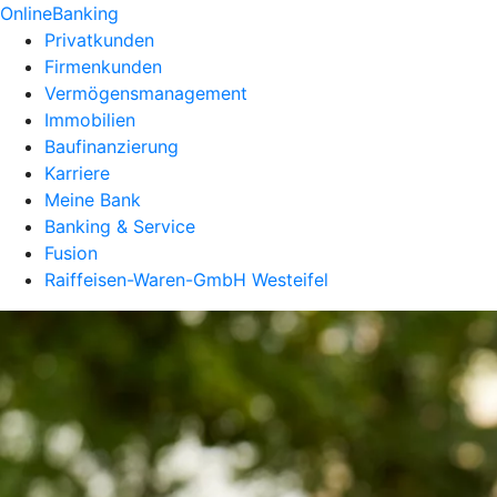
OnlineBanking
Privatkunden
Firmenkunden
Vermögensmanagement
Immobilien
Baufinanzierung
Karriere
Meine Bank
Banking & Service
Fusion
Raiffeisen-Waren-GmbH Westeifel