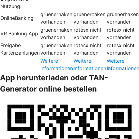
Nutzung:
gruenerhaken
gruenerhaken
gruenerhaken
OnlineBanking
vorhanden
vorhanden
vorhanden
gruenerhaken
rotesx
nicht
rotesx
nicht
VR Banking App
vorhanden
vorhanden
vorhanden
Freigabe
gruenerhaken
rotesx
nicht
rotesx
nicht
Kartenzahlungen
vorhanden
vorhanden
vorhanden
Weitere
Weitere
Weitere
Informationen
Informationen
Informatione
App herunterladen oder TAN-
Generator online bestellen