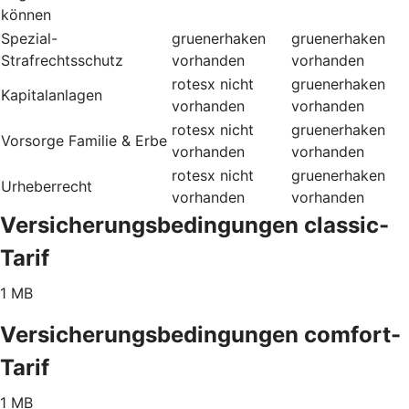
können
Spezial-
gruenerhaken
gruenerhaken
Strafrechtsschutz
vorhanden
vorhanden
rotesx
nicht
gruenerhaken
Kapitalanlagen
vorhanden
vorhanden
rotesx
nicht
gruenerhaken
Vorsorge Familie & Erbe
vorhanden
vorhanden
rotesx
nicht
gruenerhaken
Urheberrecht
vorhanden
vorhanden
Versicherungsbedingungen classic-
Tarif
1 MB
Versicherungsbedingungen comfort-
Tarif
1 MB