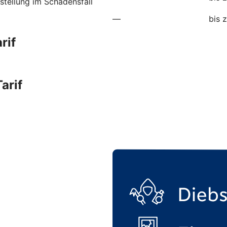
stellung im Schadensfall
—
bis 
rif
arif