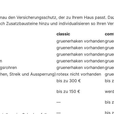
au den Versicherungsschutz, der zu Ihrem Haus passt. Dazu
ch Zusatzbausteine hinzu und individualisieren so Ihren Ve
classic
comf
gruenerhaken
vorhanden
grue
gruenerhaken
vorhanden
grue
gruenerhaken
vorhanden
grue
en
gruenerhaken
vorhanden
grue
ngsrohren
gruenerhaken
vorhanden
grue
hen, Streik und Aussperrung)
rotesx
nicht vorhanden
grue
bis zu 300 €
bis 
bis zu 150 €
werd
—
bis 
—
bis 