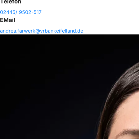
Telefon
02445/ 9502-517
EMail
andrea.
farwerk@
vrbankeifelland.de