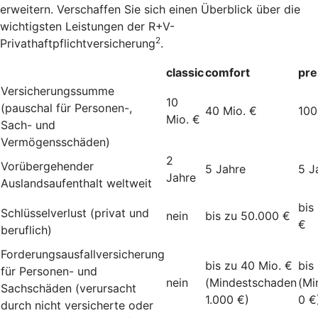
erweitern. Verschaffen Sie sich einen Überblick über die
wichtigsten Leistungen der R+V-
2
Privathaftpflichtversicherung
.
classic
comfort
pr
Versicherungssumme
10
(pauschal für Personen-,
40 Mio. €
100
Mio. €
Sach- und
Vermögensschäden)
2
Vorübergehender
5 Jahre
5 J
Jahre
Auslandsaufenthalt weltweit
bis
Schlüsselverlust (privat und
nein
bis zu 50.000 €
€
beruflich)
Forderungsausfallversicherung
bis zu 40 Mio. €
bis
für Personen- und
nein
(Mindestschaden
(Mi
Sachschäden (verursacht
1.000 €)
0 €
durch nicht versicherte oder