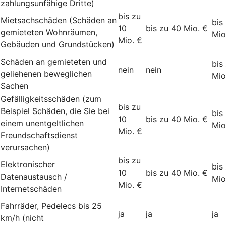
zahlungsunfähige Dritte)
bis zu
Mietsachschäden (Schäden an
bis
10
bis zu 40 Mio. €
gemieteten Wohnräumen,
Mio
Mio. €
Gebäuden und Grundstücken)
Schäden an gemieteten und
bis
nein
nein
geliehenen beweglichen
Mio
Sachen
Gefälligkeitsschäden (zum
bis zu
Beispiel Schäden, die Sie bei
bis
10
bis zu 40 Mio. €
einem unentgeltlichen
Mio
Mio. €
Freundschaftsdienst
verursachen)
bis zu
Elektronischer
bis
10
bis zu 40 Mio. €
Datenaustausch /
Mio
Mio. €
Internetschäden
Fahrräder, Pedelecs bis 25
ja
ja
ja
km/h (nicht