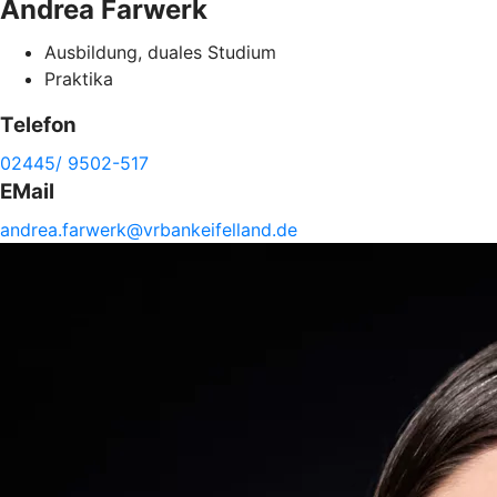
Andrea
Farwerk
Ausbildung, duales Studium
Praktika
Telefon
02445/ 9502-517
EMail
andrea.
farwerk@
vrbankeifelland.de