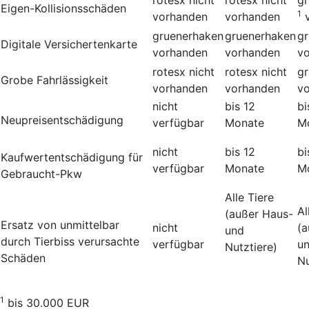
Eigen-Kollisionsschäden
1
vorhanden
vorhanden
gruenerhaken
gruenerhaken
g
Digitale Versichertenkarte
vorhanden
vorhanden
v
rotesx
nicht
rotesx
nicht
g
Grobe Fahrlässigkeit
vorhanden
vorhanden
v
nicht
bis 12
bi
Neupreisentschädigung
verfügbar
Monate
M
nicht
bis 12
bi
Kauf­wert­entschädi­gung für
verfügbar
Monate
M
Gebraucht-Pkw
Alle Tiere
Al
(außer Haus-
Ersatz von unmittelbar
nicht
(a
und
durch Tierbiss verur­sachte
verfügbar
u
Nutztiere)
Schäden
Nu
1
bis 30.000 EUR