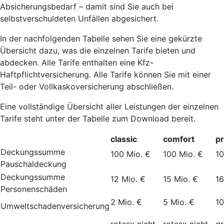
Absicherungsbedarf – damit sind Sie auch bei
selbstverschuldeten Unfällen abgesichert.
In der nachfolgenden Tabelle sehen Sie eine gekürzte
Übersicht dazu, was die einzelnen Tarife bieten und
abdecken. Alle Tarife enthalten eine Kfz-
Haftpflichtversicherung. Alle Tarife können Sie mit einer
Teil- oder Vollkaskoversicherung abschließen.
Eine vollständige Übersicht aller Leistungen der einzelnen
Tarife steht unter der Tabelle zum Download bereit.
classic
comfort
p
Deckungssumme
100 Mio. €
100 Mio. €
10
Pauschaldeckung
Deckungssumme
12 Mio. €
15 Mio. €
16
Personenschäden
2 Mio. €
5 Mio. €
10
Umweltschadenversicherung
rotesx
nicht
rotesx
nicht
g