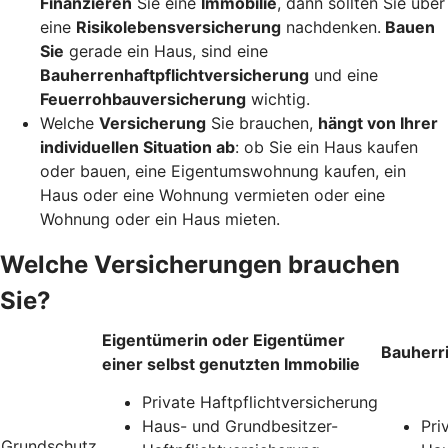
Finanzieren
Sie eine
Immobilie
, dann sollten Sie über
eine
Risikolebensversicherung
nachdenken.
Bauen
Sie
gerade ein Haus, sind eine
Bauherrenhaftpflichtversicherung
und eine
Feuerrohbauversicherung
wichtig.
Welche
Versicherung
Sie brauchen,
hängt von Ihrer
individuellen Situation ab
: ob Sie ein Haus kaufen
oder bauen, eine Eigentumswohnung kaufen, ein
Haus oder eine Wohnung vermieten oder eine
Wohnung oder ein Haus mieten.
Welche Versicherungen brauchen
Sie?
Eigentümerin oder Eigentümer
Bauherr
einer selbst genutzten Immobilie
Private Haftpflichtversicherung
Haus- und Grundbesitzer-
Pri
Grundschutz