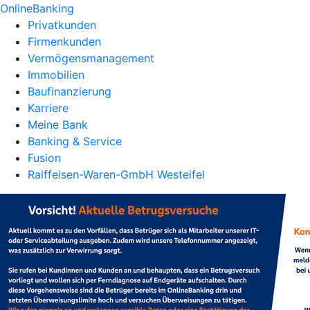
OnlineBanking
Privatkunden
Firmenkunden
Vermögensmanagement
Immobilien
Baufinanzierung
Karriere
Meine Bank
Banking & Service
Fusion
Raiffeisen-Waren-GmbH Westeifel