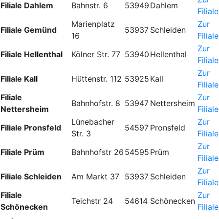
Filiale Dahlem
Bahnstr. 6
53949
Dahlem
Filiale
Marienplatz
Zur
Filiale Gemünd
53937
Schleiden
16
Filiale
Zur
Filiale Hellenthal
Kölner Str. 77
53940
Hellenthal
Filiale
Zur
Filiale Kall
Hüttenstr. 112
53925
Kall
Filiale
Filiale
Zur
Bahnhofstr. 8
53947
Nettersheim
Nettersheim
Filiale
Lünebacher
Zur
Filiale Pronsfeld
54597
Pronsfeld
Str. 3
Filiale
Zur
Filiale Prüm
Bahnhofstr 26
54595
Prüm
Filiale
Zur
Filiale Schleiden
Am Markt 37
53937
Schleiden
Filiale
Filiale
Zur
Teichstr 24
54614
Schönecken
Schönecken
Filiale