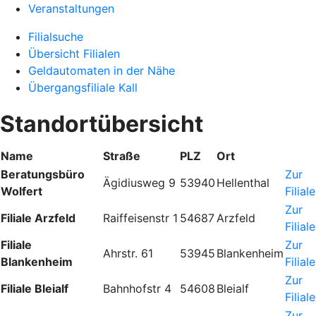
Veranstaltungen
Filialsuche
Übersicht Filialen
Geldautomaten in der Nähe
Übergangsfiliale Kall
Standortübersicht
Name
Straße
PLZ
Ort
Beratungsbüro
Zur
Ägidiusweg 9
53940
Hellenthal
Wolfert
Filiale
Zur
Filiale Arzfeld
Raiffeisenstr 1
54687
Arzfeld
Filiale
Filiale
Zur
Ahrstr. 61
53945
Blankenheim
Blankenheim
Filiale
Zur
Filiale Bleialf
Bahnhofstr 4
54608
Bleialf
Filiale
Zur