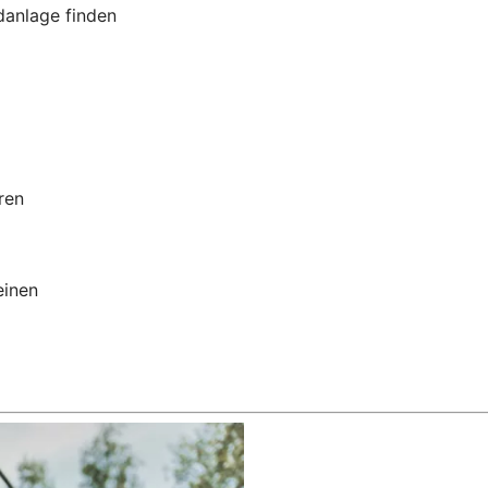
danlage finden
ren
einen